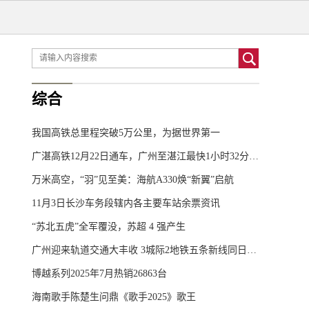
综合
我国高铁总里程突破5万公里，为据世界第一
广湛高铁12月22日通车，广州至湛江最快1小时32分可达
万米高空，“羽”见至美：海航A330焕“新翼”启航
11月3日长沙车务段辖内各主要车站余票资讯
“苏北五虎”全军覆没，苏超 4 强产生
广州迎来轨道交通大丰收 3城际2地铁五条新线同日开通
博越系列2025年7月热销26863台
海南歌手陈楚生问鼎《歌手2025》歌王