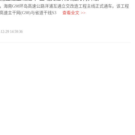
，海南G98环岛高速公路洋浦互通立交改造工程主线正式通车。该工程
速主干网(G98)与省道干线S3
查看全文
>>
-29 14:59:36