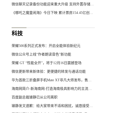
微信聊天记录备份功能迎来重大升级 支持外置存储与自动备份
《哪吒之魔童闹海》今日下映 累计票房154.45亿创华语影史新纪录
科技
荣耀500系列正式发布：开启全能体验新纪元
微信公众号上线“作者朗读音色”新功能
荣耀 GT “性能全开”，将于12月16日震撼登场
微信更新带来新体验：更便捷的转发与通话功能
华为首款三折叠屏手机Mate XT非凡大师发布，售价19999元起
海南网简介-新海南网-打造海南极具影响力的主流综合门户网站
百度副总裁璩静已从公司离职
璩静发文道歉：给大家带来不适和困扰，诚恳接受批评