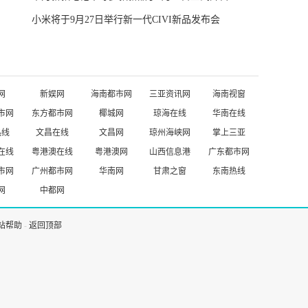
小米将于9月27日举行新一代CIVI新品发布会
网
新娱网
海南都市网
三亚资讯网
海南视窗
市网
东方都市网
椰城网
琼海在线
华南在线
热线
文昌在线
文昌网
琼州海峡网
掌上三亚
在线
粤港澳在线
粤港澳网
山西信息港
广东都市网
市网
广州都市网
华南网
甘肃之窗
东南热线
网
中都网
站帮助
-
返回顶部