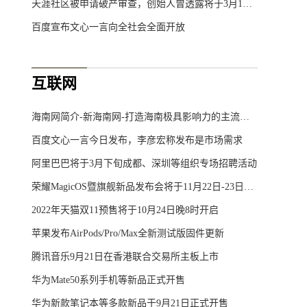
天涯社区被申请破产审查，创始人曾透露将于3月1日重启
百度宣布文心一言向全社会全面开放
互联网
海南网简介-新海南网-打造海南极具影响力的主流综合门户网站
百度文心一言今日发布，李彦宏称发布是市场需求
阿里巴巴将于3月下旬成都、深圳等组织专场招聘活动
荣耀MagicOS暨旗舰新品发布会将于11月22日-23日举行
2022年天猫双11预售将于10月24日晚8时开启
苹果发布AirPods/Pro/Max全新测试版固件更新
腾讯音乐9月21日在香港联合交易所主板上市
华为Mate50系列手机等新品正式开售
华为新款笔记本等多款新品于9月21日正式开售