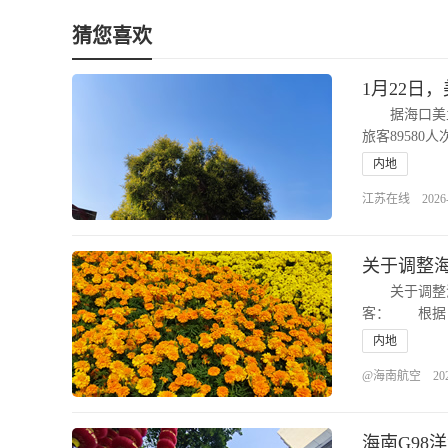
猜您喜欢
1月22日
据海口美兰机
旅客89580人
内地
江苏在线 2026-01
关于调整
关于调整海
客： 根据
内地
@海南航空 2026-0
海南G98