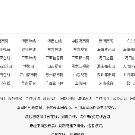
海南网
海南热线
海南在线
中国海南网
新海南网
广东
亚视窗
财经在线
东方在线
东方视窗
海峡资讯网
海峡都
亚在线
三亚热线
三亚信息网
三亚都市网
海口之窗
海口
亚旅游网
博鳌网
山西视窗
黑龙江视窗
湖南都市网
大湾区
西在线
四川都市网
苏州都市网
山东视窗
深圳都市网
上海都
宁在线
华南视窗
广西都市网
上海网
河南视窗
都讯
我们
-
服务条款
-
合作咨询
-
联系我们
-
网站地图
-
法律声明
-
合作伙伴
-
公益活动
-
网
本网所刊载信息，不代表本网观点。刊用本网稿件须书面授权。
欢迎您访问江苏在线，如需合作，
请点击QQ在线咨询
未经书面授权禁止复制或建立镜像，违者必究。